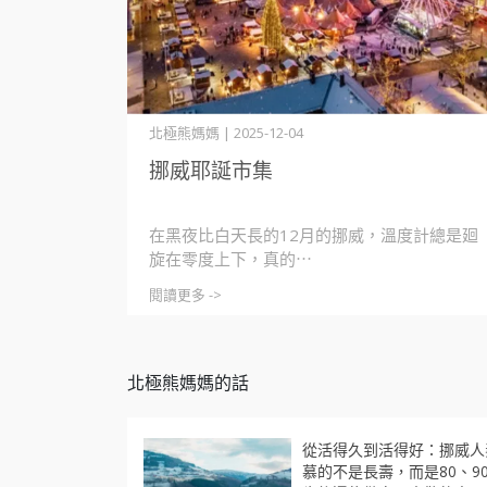
北極熊媽媽 | 2025-12-04
挪威耶誕市集
在黑夜比白天長的12月的挪威，溫度計總是廻
旋在零度上下，真的⋯
閱讀更多 ->
北極熊媽媽的話
從活得久到活得好：挪威人
慕的不是長壽，而是80、9