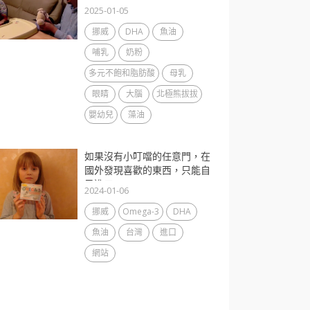
2025-01-05
挪威
DHA
魚油
哺乳
奶粉
多元不飽和脂肪酸
母乳
眼睛
大腦
北極熊拔拔
嬰幼兒
藻油
如果沒有小叮噹的任意門，在
國外發現喜歡的東西，只能自
己進口...
2024-01-06
挪威
Omega-3
DHA
魚油
台灣
進口
網站