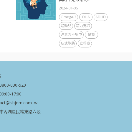
2024-01-06
Omega-3
DHA
ADHD
過動兒
精力充沛
注意力不集中
飲食
反式脂肪
立得寧
絡
00-030-520
:00-17:00
t@isbjorn.com.tw
市內湖區民權東路六段