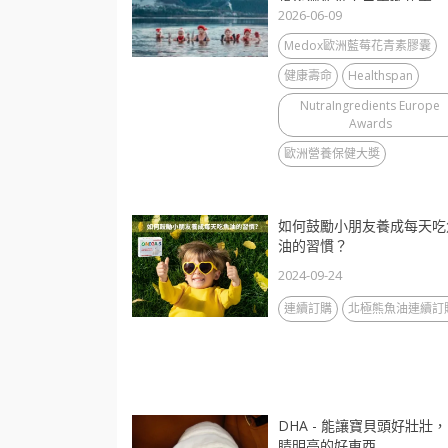
歲後還能做自己喜歡的事
2026-06-09
Medox歐洲藍莓花青素膠囊
健康壽命
Healthspan
NutraIngredients Europe
Awards
歐洲營養保健大奬
如何鼓勵小朋友養成每天吃
油的習慣？
2024-09-24
連續訂購
北極熊魚油連續訂
DHA - 能讓寶貝頭好壯壯
睛明亮的好東西