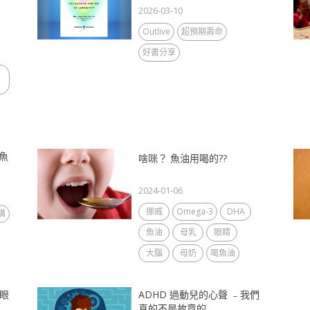
2026-03-10
Outlive
超預期壽命
好書分享
魚
啥咪？ 魚油用喝的??
2024-01-06
挪威
Omega-3
DHA
購
魚油
母乳
眼睛
大腦
母奶
喝魚油
，眼
ADHD 過動兒的心聲 ﹣我們
真的不是故意的...