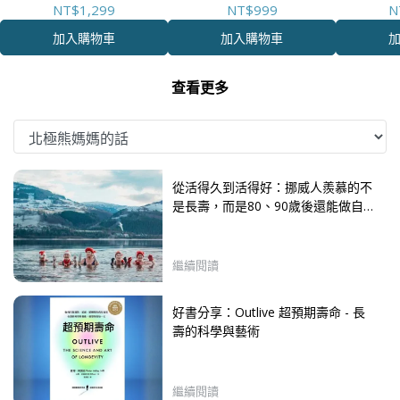
NT$1,299
NT$999
N
加入購物車
加入購物車
查看更多
從活得久到活得好：挪威人羨慕的不
是長壽，而是80、90歲後還能做自
己喜歡的事
繼續閱讀
好書分享：Outlive 超預期壽命 - 長
壽的科學與藝術
繼續閱讀