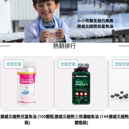
熱銷排行
定期定額
定期定額
定期定
挪威北極熊兒童魚油 (100顆瓶
挪威北極熊三倍濃縮魚油 (144
挪威北極熊女
裝)
顆瓶裝)