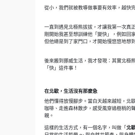
從小，我們就被教導做事要有效率，越快
一直到遇見北極熊拔拔，才讓我第一次真正
剛開始我甚至想訓練他「變快」，例如回
但他總是到了家門口，才開始慢悠悠地想到
後來搬到挪威生活，我才發現：其實北極
「快」這件事！
在北歐，生活沒有那麼急
他們懂得放慢腳步。當白天越來越短，北
咖啡、走進森林散步，感受風穿過樹梢的
親。
這樣的生活方式，有一個名字，叫做「
北
日常的生活哲學 ～ 與自然共節奏，與身體