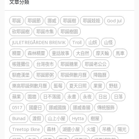
文章分類
耶誕
耶誕節
挪威
耶誕樹
耶誕娃娃
God Jul
砍耶誕樹
耶誕市集
耶誕樹園
JULETREGÅRDEN BREIVIK
Troll
山妖
山怪
精靈
森林精靈
童話故事
大自然
摩天輪
馬車
帳篷攤位
台灣夜市
耶誕糖果
耶誕老公公
馴鹿漢堡
耶誕節粥
耶誕倒數月曆
降臨曆
樂高耶誕倒數月曆
藍莓
夏天日照
果實
野菇
蘋果
圍牆
日不落國
永晝
永夜
日出
日落
0517
國慶日
挪威國旗
挪威香腸
傳統服飾
Bunad
渡假
山上小屋
Hytta
樹屋
Treetop Ekne
森林
湖邊小屋
火爐
吊橋
陽光