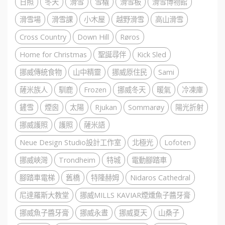
日照
冬天
滑雪
雪橇
滑雪板
滑雪博物館
滑雪場
滑雪課
小木屋
越野滑雪
高山滑雪
Cross Country
Down Hill
Røros
Home for Christmas
聖誕尋伴
Kick Sled
挪威傳統食物
山中精靈
挪威原住民
Sami
薩米族人
馴鹿
Frozen
挪威冬天
暖氣
冷凍庫
鏟雪
煙囪
太陽
Rjukan
Sommarøy
陽光折射
挪威護照
護照
薩米語
Neue Design Studio設計工作室
北極光
Lofoten
挪威峽灣
Trondheim
特城
電動腳踏車
腳踏車電梯
舊橋
特隆赫姆
Nidaros Cathedral
尼達羅斯大教堂
挪威MILLS KAVIAR煙燻魚子醬牙膏
挪威魚子醬牙膏
挪威永晝
挪威夏天
山桑子