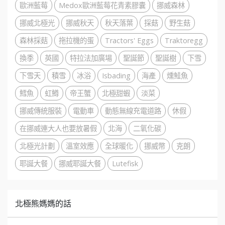
歐洲藍莓
Medox歐洲藍莓花青素膠囊
挪威森林
挪威北極光
挪威秋天
秋天落葉
採菇
野生菇
森林採菇
拖拉機的蛋
Tractors' Eggs
Traktoregg
換季
英國
特拉法加廣場
聖誕節
聖誕樹
下雪
下雪天
積雪
冰浴
Isbading
海產
燻鮭魚
鱈魚
虹鱒
帝王蟹
北極甜蝦
淡菜
挪威傳統服裝
電動車
動態無線充電道路
休假
在挪威連大人也要放暑假
北海
二氧化碳
北極光計劃
溫室效應
全球暖化
挪威幣
克朗
耶誕大餐
挪威耶誕大餐
Lutefisk
北極熊媽媽的話