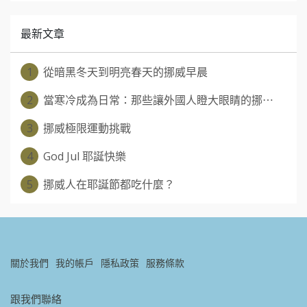
最新文章
1
從暗黑冬天到明亮春天的挪威早晨
2
當寒冷成為日常：那些讓外國人瞪大眼睛的挪⋯
3
挪威極限運動挑戰
4
God Jul 耶誕快樂
5
挪威人在耶誕節都吃什麼？
關於我們
我的帳戶
隱私政策
服務條款
跟我們聯絡