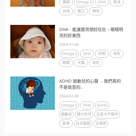
挪威
Omega-3
DHA
魚油
台灣
進口
網站
DHA - 能讓寶貝頭好壯壯，眼睛明
亮的好東西
2024-01-06
Omega-3
DHA
奶粉
母乳
眼睛
大腦
母奶
ADHD 過動兒的心聲 ﹣我們真的
不是故意的...
2024-01-06
Omega-3
DHA
ADHD
過動兒
精力充沛
注意力不集中
飲食
反式脂肪
立得寧