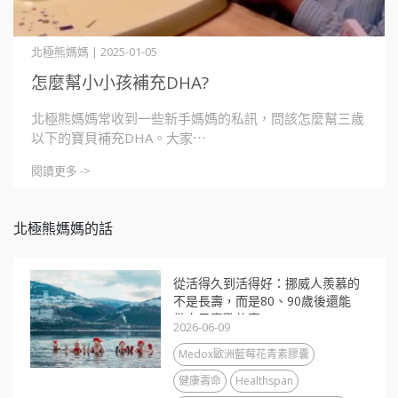
北極熊媽媽 | 2025-01-05
怎麼幫小小孩補充DHA?
北極熊媽媽常收到一些新手媽媽的私訊，問該怎麼幫三歲
以下的寶貝補充DHA。大家⋯
閱讀更多 ->
北極熊媽媽的話
從活得久到活得好：挪威人羨慕的
不是長壽，而是80、90歲後還能
做自己喜歡的事
2026-06-09
Medox歐洲藍莓花青素膠囊
健康壽命
Healthspan