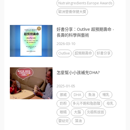
NutraIngredients Europe Awards
歐洲營養保健大奬
好書分享：Outlive 超預期壽命 -
長壽的科學與藝術
2026-03-10
Outlive
超預期壽命
好書分享
怎麼幫小小孩補充DHA?
2025-01-05
挪威
DHA
魚油
哺乳
奶粉
多元不飽和脂肪酸
母乳
眼睛
大腦
北極熊拔拔
嬰幼兒
藻油