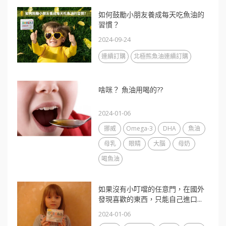
如何鼓勵小朋友養成每天吃魚油的
習慣？
2024-09-24
連續訂購
北極熊魚油連續訂購
啥咪？ 魚油用喝的??
2024-01-06
挪威
Omega-3
DHA
魚油
母乳
眼睛
大腦
母奶
喝魚油
如果沒有小叮噹的任意門，在國外
發現喜歡的東西，只能自己進口...
2024-01-06