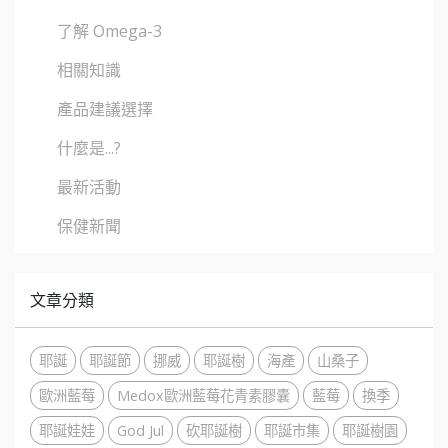
了解 Omega-3
相關知識
產品建議選擇
什麼是...?
最新活動
保健新聞
文章分類
耶誕
耶誕節
挪威
耶誕樹
海產
山桑子
歐洲藍莓
Medox歐洲藍莓花青素膠囊
藍莓
換季
耶誕娃娃
God Jul
砍耶誕樹
耶誕市集
耶誕樹園