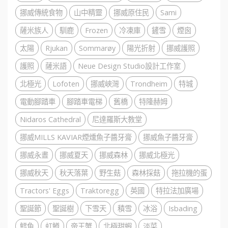
挪威傳統食物
山中精靈
挪威原住民
Sami
薩米族人
馴鹿
Frozen
冷凍庫
鏟雪
煙囪
太陽
Rjukan
Sommarøy
陽光折射
挪威護照
護照
薩米語
Neue Design Studio設計工作室
北極光
Lofoten
挪威峽灣
Trondheim
特城
電動腳踏車
腳踏車電梯
舊橋
特隆赫姆
Nidaros Cathedral
尼達羅斯大教堂
挪威MILLS KAVIAR煙燻魚子醬牙膏
挪威魚子醬牙膏
挪威永晝
挪威夏天
挪威森林
挪威北極光
挪威秋天
秋天落葉
野生菇
森林採菇
拖拉機的蛋
Tractors' Eggs
Traktoregg
英國
特拉法加廣場
聖誕節
聖誕樹
下雪天
積雪
冰浴
Isbading
鱈魚
虹鱒
帝王蟹
北極甜蝦
淡菜