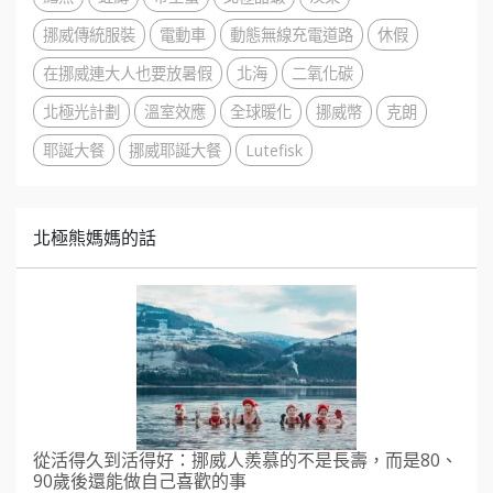
挪威傳統服裝
電動車
動態無線充電道路
休假
在挪威連大人也要放暑假
北海
二氧化碳
北極光計劃
溫室效應
全球暖化
挪威幣
克朗
耶誕大餐
挪威耶誕大餐
Lutefisk
北極熊媽媽的話
從活得久到活得好：挪威人羨慕的不是長壽，而是80、
90歲後還能做自己喜歡的事