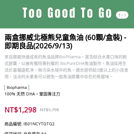
1
/
1
兩盒挪威北極熊兒童魚油 (60顆/盒裝) -
即期良品(2026/9/13)
來自挪威快速成長的魚油品牌BioPharma，富含綜合水果口味的軟
式膠囊，以擁有獨特專利權的 BioPureDHA魚油製作。魚油採用生
活於最偏遠乾淨，無污染水域中的魚。適合提供給3歲以上的小孩食
用，淡淡的水果香可以避免一般魚油膠囊中存在的魚腥味。
Biopharma
100% 天然 DHA，鞏固專注力
NT$1,298
NT$1,798
商品編號:
IB01NCYTGTG2
供貨狀況:
尚有庫存 84