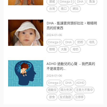
挪威
Omega-3
DHA
魚油
台灣
進口
網站
DHA - 能讓寶貝頭好壯壯，眼睛明
亮的好東西
2024-01-06
Omega-3
DHA
奶粉
母乳
眼睛
大腦
母奶
ADHD 過動兒的心聲 ﹣我們真的
不是故意的...
2024-01-06
Omega-3
DHA
ADHD
過動兒
精力充沛
注意力不集中
飲食
反式脂肪
立得寧