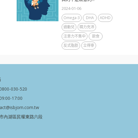
2024-01-06
Omega-3
DHA
ADHD
過動兒
精力充沛
注意力不集中
飲食
反式脂肪
立得寧
絡
00-030-520
:00-17:00
t@isbjorn.com.tw
市內湖區民權東路六段