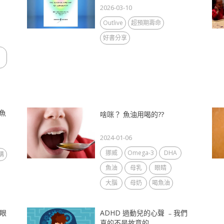
2026-03-10
Outlive
超預期壽命
好書分享
魚
啥咪？ 魚油用喝的??
2024-01-06
挪威
Omega-3
DHA
購
魚油
母乳
眼睛
大腦
母奶
喝魚油
，眼
ADHD 過動兒的心聲 ﹣我們
真的不是故意的...