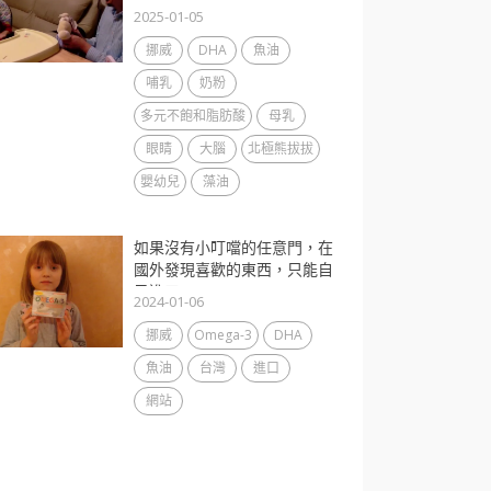
2025-01-05
挪威
DHA
魚油
哺乳
奶粉
多元不飽和脂肪酸
母乳
眼睛
大腦
北極熊拔拔
嬰幼兒
藻油
如果沒有小叮噹的任意門，在
國外發現喜歡的東西，只能自
己進口...
2024-01-06
挪威
Omega-3
DHA
魚油
台灣
進口
網站