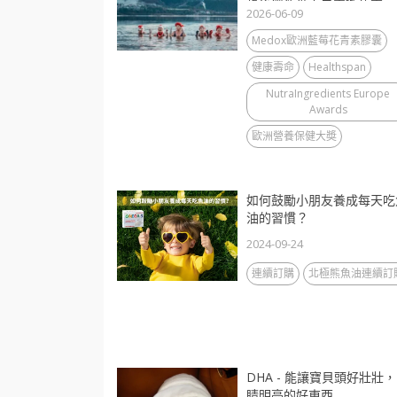
歲後還能做自己喜歡的事
2026-06-09
Medox歐洲藍莓花青素膠囊
健康壽命
Healthspan
NutraIngredients Europe
Awards
歐洲營養保健大奬
如何鼓勵小朋友養成每天吃
油的習慣？
2024-09-24
連續訂購
北極熊魚油連續訂
DHA - 能讓寶貝頭好壯壯
睛明亮的好東西