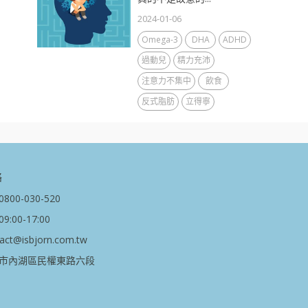
2024-01-06
Omega-3
DHA
ADHD
過動兒
精力充沛
注意力不集中
飲食
反式脂肪
立得寧
絡
00-030-520
:00-17:00
t@isbjorn.com.tw
市內湖區民權東路六段