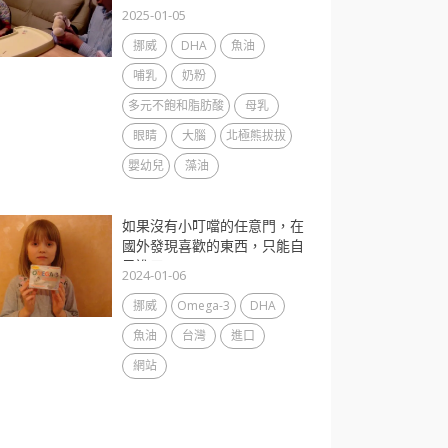
2025-01-05
挪威
DHA
魚油
哺乳
奶粉
多元不飽和脂肪酸
母乳
眼睛
大腦
北極熊拔拔
嬰幼兒
藻油
如果沒有小叮噹的任意門，在
國外發現喜歡的東西，只能自
己進口...
2024-01-06
挪威
Omega-3
DHA
魚油
台灣
進口
網站