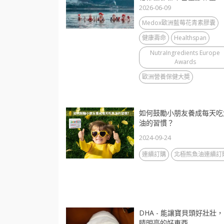
歲後還能做自己喜歡的事
2026-06-09
Medox歐洲藍莓花青素膠囊
健康壽命
Healthspan
NutraIngredients Europe
Awards
歐洲營養保健大奬
如何鼓勵小朋友養成每天吃
油的習慣？
2024-09-24
連續訂購
北極熊魚油連續訂
DHA - 能讓寶貝頭好壯壯
睛明亮的好東西