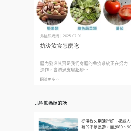
北極熊媽媽 | 2025-07-01
抗炎飲食怎麼吃
體內發炎其實是我們身體的免疫系統正在努力
運作，會透過皮膚起疹⋯
閱讀更多 ->
北極熊媽媽的話
從活得久到活得好：挪威人
慕的不是長壽，而是80、9