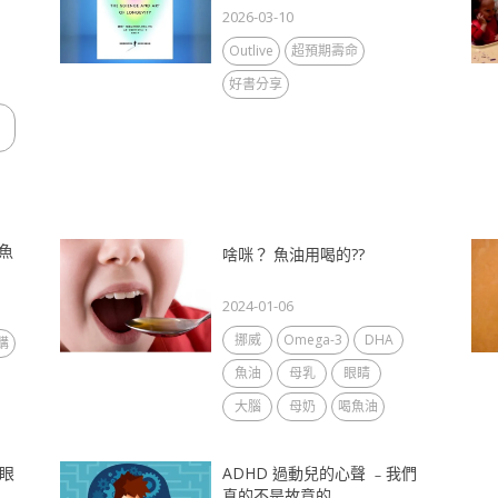
2026-03-10
Outlive
超預期壽命
好書分享
魚
啥咪？ 魚油用喝的??
2024-01-06
挪威
Omega-3
DHA
購
魚油
母乳
眼睛
大腦
母奶
喝魚油
，眼
ADHD 過動兒的心聲 ﹣我們
真的不是故意的...