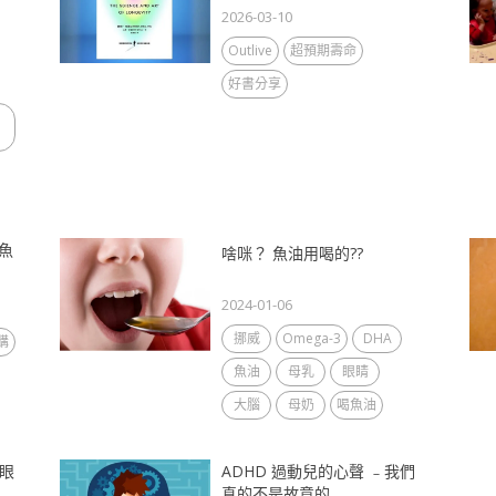
2026-03-10
Outlive
超預期壽命
好書分享
魚
啥咪？ 魚油用喝的??
2024-01-06
挪威
Omega-3
DHA
購
魚油
母乳
眼睛
大腦
母奶
喝魚油
，眼
ADHD 過動兒的心聲 ﹣我們
真的不是故意的...