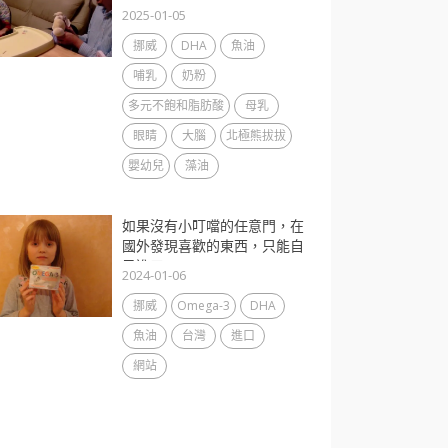
2025-01-05
挪威
DHA
魚油
哺乳
奶粉
多元不飽和脂肪酸
母乳
眼睛
大腦
北極熊拔拔
嬰幼兒
藻油
如果沒有小叮噹的任意門，在
國外發現喜歡的東西，只能自
己進口...
2024-01-06
挪威
Omega-3
DHA
魚油
台灣
進口
網站