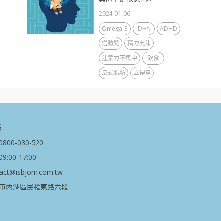
2024-01-06
Omega-3
DHA
ADHD
過動兒
精力充沛
注意力不集中
飲食
反式脂肪
立得寧
絡
00-030-520
:00-17:00
t@isbjorn.com.tw
市內湖區民權東路六段