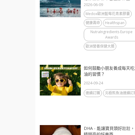
歲後還能做自己喜歡的事
2026-06-09
Medox歐洲藍莓花青素膠囊
健康壽命
Healthspan
NutraIngredients Europe
Awards
歐洲營養保健大奬
如何鼓勵小朋友養成每天吃
油的習慣？
2024-09-24
連續訂購
北極熊魚油連續訂
DHA - 能讓寶貝頭好壯壯
睛明亮的好東西