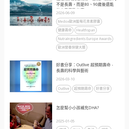
不是長壽，而是80、90歲後還能
做自己喜歡的事
2026-06-09
Medox歐洲藍莓花青素膠囊
健康壽命
Healthspan
NutraIngredients Europe Awards
歐洲營養保健大奬
好書分享：Outlive 超預期壽命 -
長壽的科學與藝術
2026-03-10
Outlive
超預期壽命
好書分享
怎麼幫小小孩補充DHA?
2025-01-05