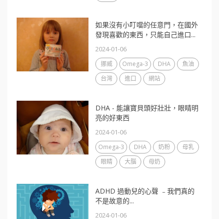
如果沒有小叮噹的任意門，在國外
發現喜歡的東西，只能自己進口...
2024-01-06
挪威
Omega-3
DHA
魚油
台灣
進口
網站
DHA - 能讓寶貝頭好壯壯，眼睛明
亮的好東西
2024-01-06
Omega-3
DHA
奶粉
母乳
眼睛
大腦
母奶
ADHD 過動兒的心聲 ﹣我們真的
不是故意的...
2024-01-06