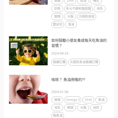
挪威
DHA
魚油
哺乳
奶粉
多元不飽和脂肪酸
母乳
眼睛
大腦
北極熊拔拔
嬰幼兒
藻油
如何鼓勵小朋友養成每天吃魚油的
習慣？
2024-09-24
連續訂購
北極熊魚油連續訂購
啥咪？ 魚油用喝的??
2024-01-06
挪威
Omega-3
DHA
魚油
母乳
眼睛
大腦
母奶
喝魚油