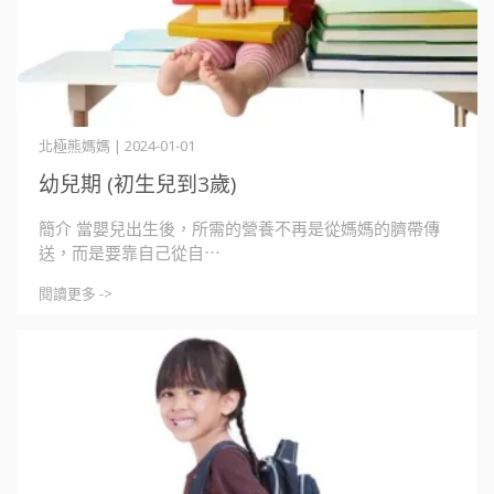
北極熊媽媽 | 2024-01-01
幼兒期 (初生兒到3歲)
簡介 當嬰兒出生後，所需的營養不再是從媽媽的臍帶傳
送，而是要靠自己從自⋯
閱讀更多 ->