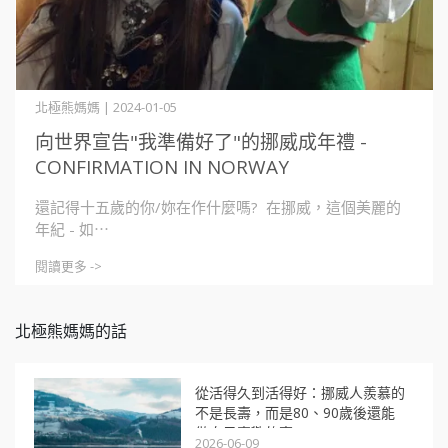
北極熊媽媽 | 2024-01-05
向世界宣告"我準備好了"的挪威成年禮 -
CONFIRMATION IN NORWAY
還記得十五歲的你/妳在作什麼嗎? 在挪威，這個美麗的
年紀 - 如⋯
閱讀更多 ->
北極熊媽媽的話
從活得久到活得好：挪威人羨慕的
不是長壽，而是80、90歲後還能
做自己喜歡的事
2026-06-09