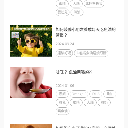
眼睛
大腦
北極熊拔拔
嬰幼兒
藻油
如何鼓勵小朋友養成每天吃魚油的
習慣？
2024-09-24
連續訂購
北極熊魚油連續訂購
啥咪？ 魚油用喝的??
2024-01-06
挪威
Omega-3
DHA
魚油
母乳
眼睛
大腦
母奶
喝魚油