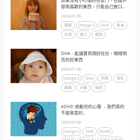
如果沒有小叮噹的任意門，在國外
發現喜歡的東西，只能自己進口...
2024-01-06
挪威
Omega-3
DHA
魚油
台灣
進口
網站
DHA - 能讓寶貝頭好壯壯，眼睛明
亮的好東西
2024-01-06
Omega-3
DHA
奶粉
母乳
眼睛
大腦
母奶
ADHD 過動兒的心聲 ﹣我們真的
不是故意的...
2024-01-06
Omega-3
DHA
ADHD