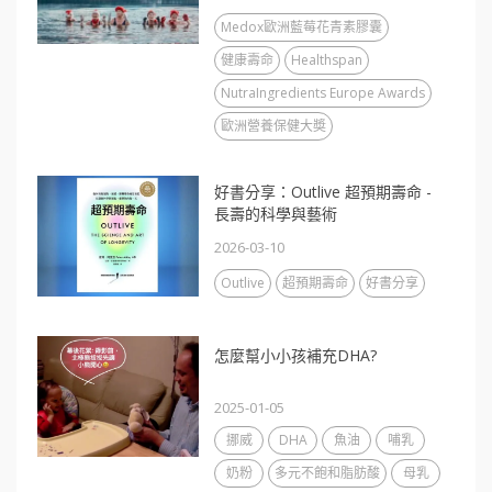
Medox歐洲藍莓花青素膠囊
健康壽命
Healthspan
NutraIngredients Europe Awards
歐洲營養保健大奬
好書分享：Outlive 超預期壽命 -
長壽的科學與藝術
2026-03-10
Outlive
超預期壽命
好書分享
怎麼幫小小孩補充DHA?
2025-01-05
挪威
DHA
魚油
哺乳
奶粉
多元不飽和脂肪酸
母乳